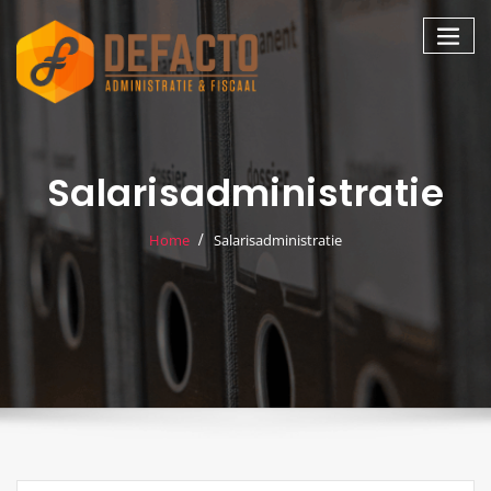
Skip
to
content
Salarisadministratie
Home
Salarisadministratie